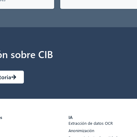
ón sobre CIB
toria
os
IA
Extracción de datos OCR
Anonimización