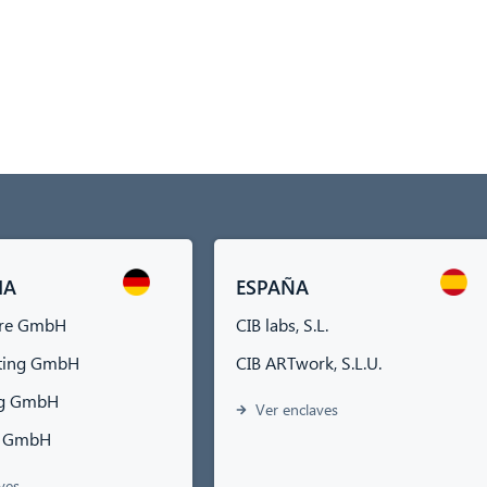
IA
ESPAÑA
are GmbH
CIB labs, S.L.
lting GmbH
CIB ARTwork, S.L.U.
ng GmbH
Ver enclaves
bs GmbH
ves