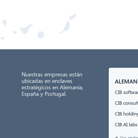
Nuestras empresas están
ubicadas en enclaves
ALEMAN
estratégicos en Alemania,
CIB softw
España y Portugal.
CIB consu
CIB holdi
CIB AI la
Ver encla