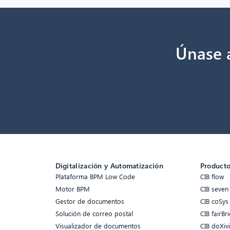
Únase a
Digitalización y Automatización
Product
Plataforma BPM Low Code
CIB flow
Motor BPM
CIB seven
Gestor de documentos
CIB coSys
Solución de correo postal
CIB fairBri
Visualizador de documentos
CIB doXiv