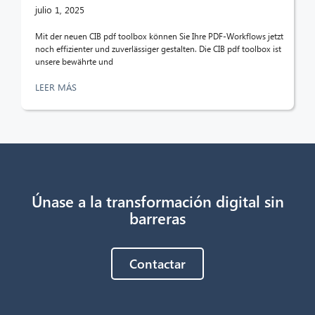
¡Hola! ¿Qué puedo hacer por ti?
julio 1, 2025
Mit der neuen CIB pdf toolbox können Sie Ihre PDF-Workflows jetzt
noch effizienter und zuverlässiger gestalten. Die CIB pdf toolbox ist
unsere bewährte und
LEER MÁS
Únase a la transformación digital sin
barreras
Contactar