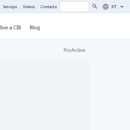
Search Button
Search
PT
Serviços
Videos
Contacto
for:
bre a CIB
Blog
ProActive