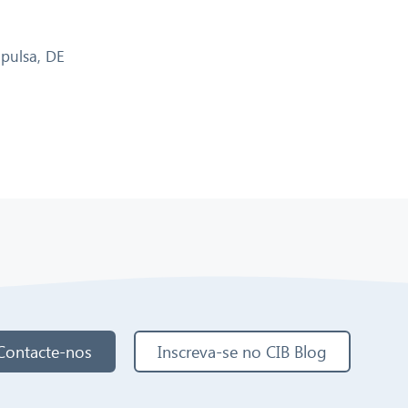
pulsa
,
DE
Contacte-nos
Inscreva-se no CIB Blog