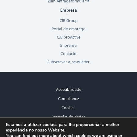
Zum Anfrageformular
Empresa
CIB Group
Portal de emprego
CIB proActive
Imprensa
Contacto
Subscrever a newsletter
Acessibilidade
Compliance
Cookies
Proteção de dados
×
Estamos a utilizar cookies para lhe proporcionar a melhor
Aviso legal
experiência no nosso Website.
Olá! O que posso fazer por si?
You can find out more about which cookies we are using or