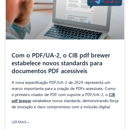
Com o PDF/UA-2, o CIB pdf brewer
estabelece novos standards para
CIB AI ChatBot
documentos PDF acessíveis
Olá! O que posso fazer por si?
A nova especificação PDF/UA-2 de 2024 representa um
marco importante para a criação de PDFs acessíveis. Como
o primeiro criador de PDF com suporte a PDF/UA-2, o
CIB
pdf brewer
estabelece novos stardards, demonstrando força
de inovação e claro compromisso com a inclusão digital.
LER MAIS »