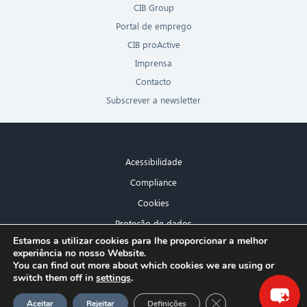
CIB Group
Portal de emprego
CIB proActive
Imprensa
Contacto
Subscrever a newsletter
Acessibilidade
Compliance
Cookies
Proteção de dados
×
Estamos a utilizar cookies para lhe proporcionar a melhor
Aviso legal
experiência no nosso Website.
Olá! O que posso fazer por si?
You can find out more about which cookies we are using or
switch them off in
settings
.
GDPR Cookie-Banner
Aceitar
Rejeitar
Definições