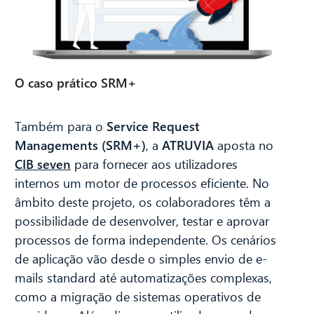
O caso prático SRM+
CIB AI ChatBot
Também para o
Service Request
Olá! O que posso fazer por si?
Managements (SRM+)
, a
ATRUVIA
aposta no
CIB seven
para fornecer aos utilizadores
internos um motor de processos eficiente. No
âmbito deste projeto, os colaboradores têm a
possibilidade de desenvolver, testar e aprovar
processos de forma independente. Os cenários
de aplicação vão desde o simples envio de e-
mails standard até automatizações complexas,
como a migração de sistemas operativos de