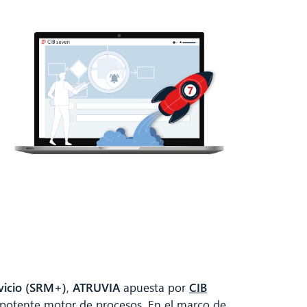
rvicio (SRM+)
,
ATRUVIA
apuesta por
CIB
n potente motor de procesos. En el marco de