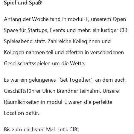
Spiel und Spaß!
Anfang der Woche fand in
modul-E
, unserem Open
Space für Startups, Events und mehr, ein lustiger CIB
Spieleabend statt. Zahlreiche Kolleginnen und
Kollegen nahmen teil und eiferten in verschiedenen
Gesellschaftsspielen um die Wette.
Es war ein gelungenes “Get Together”, an dem auch
Geschäftsführer Ulrich Brandner teilnahm. Unsere
Räumlichkeiten in modul-E waren die perfekte
CIB AI ChatBot
Location dafür.
Olá! O que posso fazer por si?
Bis zum nächsten Mal. Let’s CIB!