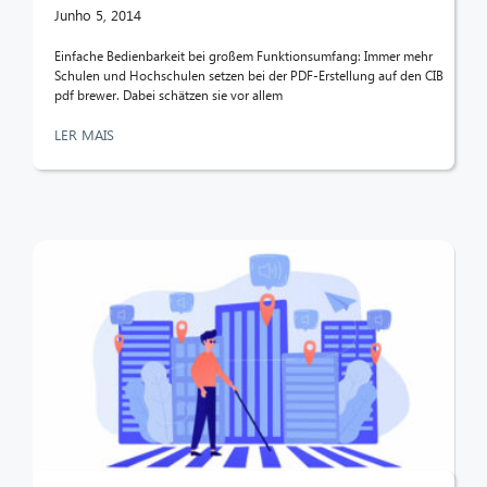
Junho 5, 2014
Einfache Bedienbarkeit bei großem Funktionsumfang: Immer mehr
Schulen und Hochschulen setzen bei der PDF-Erstellung auf den CIB
pdf brewer. Dabei schätzen sie vor allem
LER MAIS
CIB AI ChatBot
Olá! O que posso fazer por si?