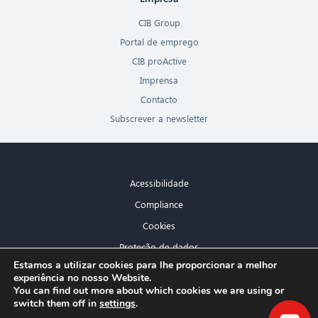
CIB Group
Portal de emprego
CIB proActive
Imprensa
Contacto
Subscrever a newsletter
Acessibilidade
Compliance
Cookies
Proteção de dados
×
Estamos a utilizar cookies para lhe proporcionar a melhor
Aviso legal
experiência no nosso Website.
Olá! O que posso fazer por si?
You can find out more about which cookies we are using or
switch them off in
settings
.