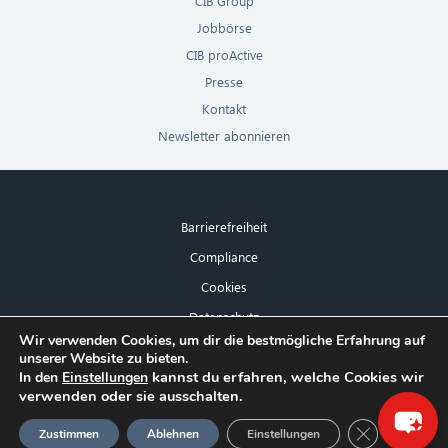
CIB Group
Jobbörse
CIB proActive
Presse
Kontakt
Newsletter abonnieren
Barrierefreiheit
Compliance
Cookies
Datenschutz
×
Wir verwenden Cookies, um dir die bestmögliche Erfahrung auf
Impressum
unserer Website zu bieten.
Hallo! Was kann ich für Sie tun?
kannst du erfahren, welche Cookies wir
In den
Einstellungen
verwenden oder sie ausschalten.
GDPR Cookie
Zustimmen
Ablehnen
Einstellungen