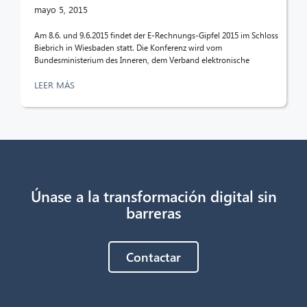
¡Hola! ¿Qué puedo hacer por ti?
mayo 5, 2015
Am 8.6. und 9.6.2015 findet der E-Rechnungs-Gipfel 2015 im Schloss
Biebrich in Wiesbaden statt. Die Konferenz wird vom
Bundesministerium des Inneren, dem Verband elektronische
LEER MÁS
Únase a la transformación digital sin
barreras
Contactar