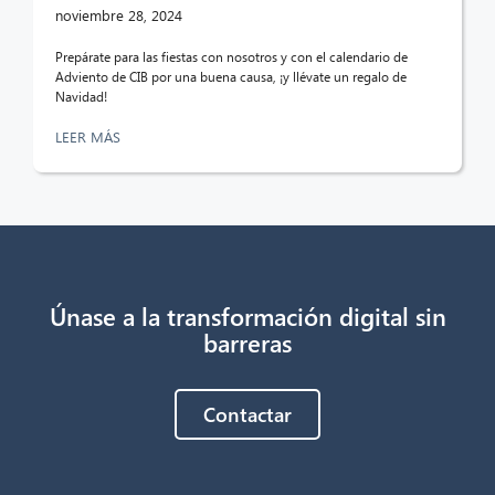
¡Hola! ¿Qué puedo hacer por ti?
noviembre 28, 2024
Prepárate para las fiestas con nosotros y con el calendario de
Adviento de CIB por una buena causa, ¡y llévate un regalo de
Navidad!
LEER MÁS
Únase a la transformación digital sin
barreras
Contactar