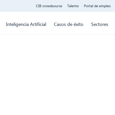
CIB crowdsource
Talento
Portal de empleo
Inteligencia Artificial
Casos de éxito
Sectores
de
con
er de
as - nosotros