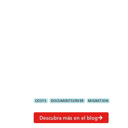
ponemos a su disposición nuestro equipo 
experto.
Integración perfecta
Equipo de migración experimentado
Ciclo de vida completo de los documentos
Sistemas de soluciones integrales de la A a 
Migración y sistemas asistidos por IA
Automatización - también en tratamiento o
Más de 2.000.000 de documentos anuales en
financiero
Más de 100.000 plantillas en uso
COSYS
DOCUMENTSERVER
MIGRATION
Descubra más en el blog