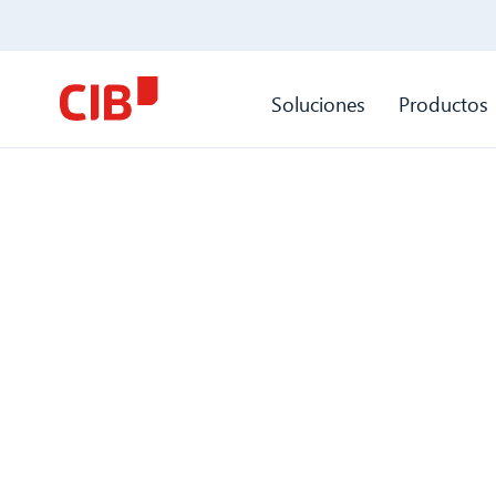
Soluciones
Productos
CCM y migración 
una sola mano y 
CIB como su partn
confianza
Confíe en nuestra eficaz gestión de plantill