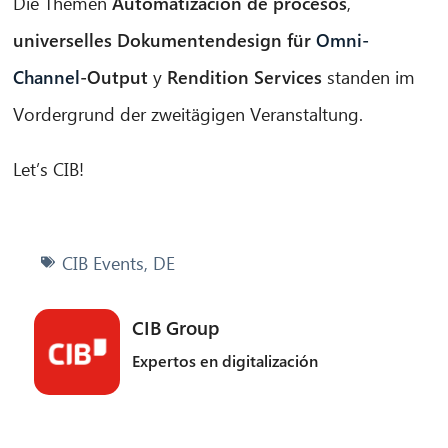
Die Themen
Automatización de procesos
,
¡Hola! ¿Qué puedo hacer por ti?
universelles Dokumentendesign für
Omni-
Channel
-Output
y
Rendition Services
standen im
Vordergrund der zweitägigen Veranstaltung.
Let’s CIB!
CIB Events
,
DE
CIB Group
Expertos en digitalización