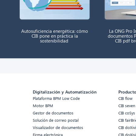
Autosuficiencia energética: cómo
La ONG Pro In
CIB pone en práctica la
documentos P
sostenibilidad
CIB pdf b
Digitalización y Automatización
Product
Plataforma BPM Low Code
CIB flow
Motor BPM
CIB seven
Gestor de documentos
CIB coSys
Solución de correo postal
CIB fairBri
Visualizador de documentos
CIB doXiv
Firma electrónica
CIB doXis