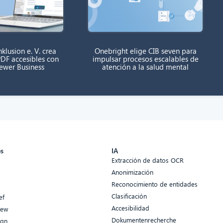
klusion e. V. crea
Onebright elige CIB seven para
DF accesibles con
impulsar procesos escalables de
rewer Business
atención a la salud mental
os
IA
Extracción de datos OCR
Anonimización
Reconocimiento de entidades
Clasificación
ef
Accesibilidad
iew
Dokumentenrecherche
ign