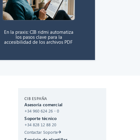
En la praxis: CIB ridmi automatiza
los pasos clave para la
accesibilidad de los archivos PDF
CIB AI ChatBot
CIB ESPAÑA
Asesoría comercial
¡Hola! ¿Qué puedo hacer por ti?
+34 960 624 26 - 0
Soporte técnico
+34 828 12 88 20
Contactar Soporte
Servicio de plantillas