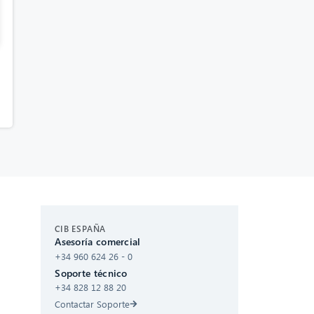
CIB AI ChatBot
CIB ESPAÑA
Asesoría comercial
+34 960 624 26 - 0
¡Hola! ¿Qué puedo hacer por ti?
Soporte técnico
+34 828 12 88 20
Contactar Soporte