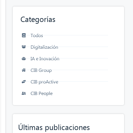
Categorías
Todos
Digitalización
IA e Inovación
CIB Group
CIB proActive
CIB People
Últimas publicaciones