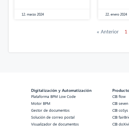
12. marzo 2024
22. enero 2024
« Anterior
1
Digitalización y Automatización
Product
Plataforma BPM Low Code
CIB flow
Motor BPM
CIB seven
Gestor de documentos
CIB coSys
Solución de correo postal
CIB fairBri
Visualizador de documentos
CIB doXiv