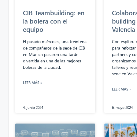
CIB Teambuilding: en
Colabor
la bolera con el
building 
equipo
Valencia
El pasado miércoles, una treintena
Con espítiru 
de compañeros de la sede de CIB
para reforzar
en Múnich pasaron una tarde
partners y c
divertida en una de las mejores
organizamos 
boleras de la ciudad.
talleres y re
sede en Valen
LEER MÁS »
LEER MÁS »
4. junio 2024
6. mayo 2024