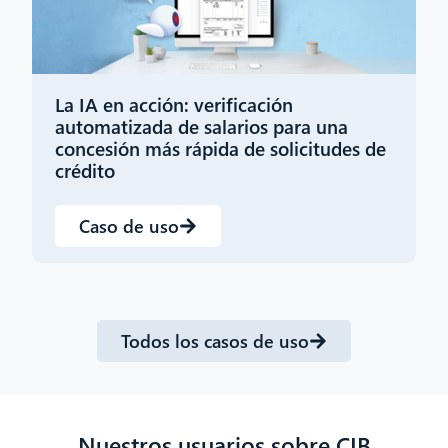
La IA en acción: verificación
G
automatizada de salarios para una
m
concesión más rápida de solicitudes de
p
crédito
Caso de uso
Todos los casos de uso
Nuestros usuarios sobre CIB