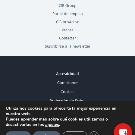
CIB Group
Portal de empleo
CIB proActive
Prensa
Contactar
Suscribirse a la newsletter
Accesibilidad
Compliance
Cookies
Protección de Datos
×
Utilizamos cookies para ofrecerte la mejor experiencia en
Aviso legal
nuestra web.
¡Hola! ¿Qué puedo hacer por ti?
Puedes aprender más sobre qué cookies utilizamos o
desactivarlas en los
ajustes
.
Cerrar el banner de 