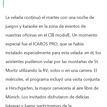
La velada continuó el martes con una noche de
juegos y karaoke en la zona de eventos de
nuestras oficinas en el CIB modulE. Un momento
especial fue el ICAROS PRO, que se había
instalado especialmente para esta velada: en él, los
asistentes pudieron volar por las montañas de St.
CIB AI ChatBot
Moritz utilizando la RV, solos o en una carrera. El
miércoles, el programa incluyó una visita conjunta
¡Hola! ¿Qué puedo hacer por ti?
a Hirschgarten, la mayor cervecería al aire libre de
Múnich. Los invitados disfrutaron de delicias
bávaras y luego participamos de la