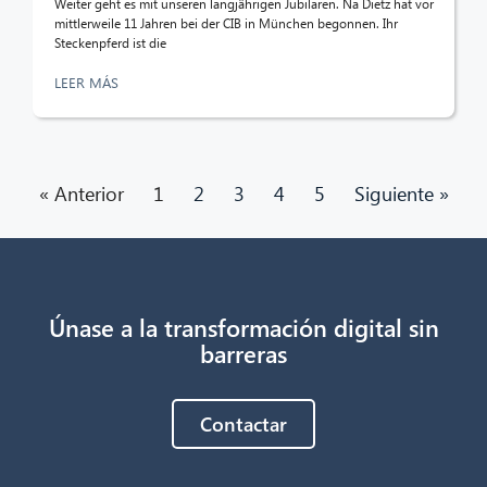
Weiter geht es mit unseren langjährigen Jubilaren. Na Dietz hat vor
mittlerweile 11 Jahren bei der CIB in München begonnen. Ihr
Steckenpferd ist die
LEER MÁS
« Anterior
1
2
3
4
5
Siguiente »
Únase a la transformación digital sin
barreras
Contactar