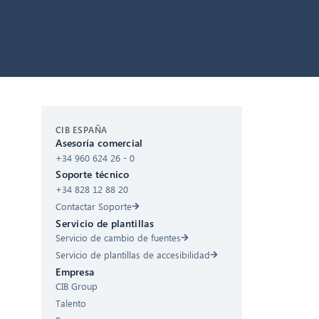
CIB AI ChatBot
CIB ESPAÑA
Asesoría comercial
+34 960 624 26 - 0
¡Hola! ¿Qué puedo hacer por ti?
Soporte técnico
+34 828 12 88 20
Contactar Soporte
Servicio de plantillas
Servicio de cambio de fuentes
Servicio de plantillas de accesibilidad
Empresa
CIB Group
Talento