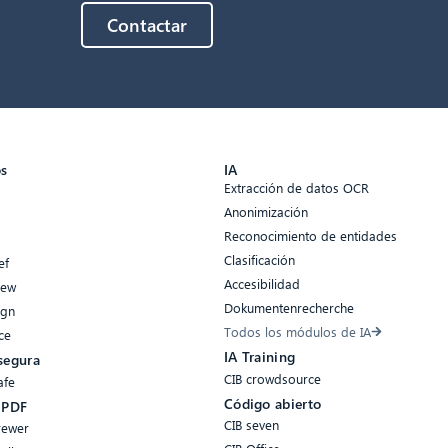
Contactar
os
IA
Extracción de datos OCR
Anonimización
Reconocimiento de entidades
Clasificación
ef
Accesibilidad
iew
Dokumentenrecherche
ign
Todos los módulos de IA
ce
IA Training
segura
CIB crowdsource
afe
Código abierto
 PDF
CIB seven
rewer