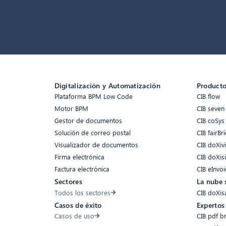
Digitalización y Automatización
Product
Plataforma BPM Low Code
CIB flow
Motor BPM
CIB seven
Gestor de documentos
CIB coSys
Solución de correo postal
CIB fairBri
Visualizador de documentos
CIB doXiv
Firma electrónica
CIB doXis
Factura electrónica
CIB eInvoi
Sectores
La nube 
Todos los sectores
CIB doXis
Casos de éxito
Expertos
Casos de uso
CIB pdf b