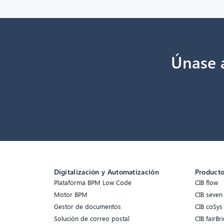
Únase a
Digitalización y Automatización
Product
Plataforma BPM Low Code
CIB flow
Motor BPM
CIB seven
Gestor de documentos
CIB coSys
Solución de correo postal
CIB fairBri