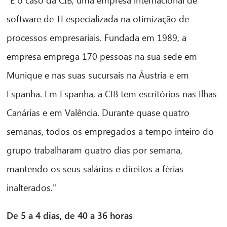
software de TI especializada na otimização de
processos empresariais. Fundada em 1989, a
empresa emprega 170 pessoas na sua sede em
Munique e nas suas sucursais na Áustria e em
Espanha. Em Espanha, a CIB tem escritórios nas Ilhas
Canárias e em Valência. Durante quase quatro
semanas, todos os empregados a tempo inteiro do
grupo trabalharam quatro dias por semana,
CIB AI ChatBot
mantendo os seus salários e direitos a férias
Olá! O que posso fazer por si?
inalterados."
De 5 a 4 dias, de 40 a 36 horas