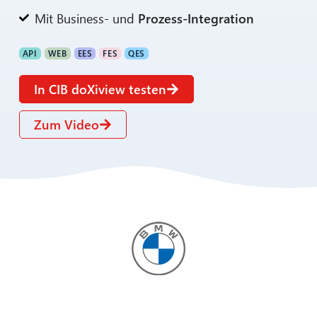
Mit Business- und
Prozess-Integration
API
WEB
EES
FES
QES
In CIB doXiview testen
Zum Video