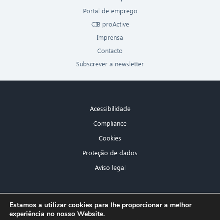
Portal de emprego
CIB proActive
Imprensa
Contacto
Subscrever a newsletter
Acessibilidade
Compliance
Cookies
Proteção de dados
Aviso legal
×
Estamos a utilizar cookies para lhe proporcionar a melhor
experiência no nosso Website.
Olá! O que posso fazer por si?