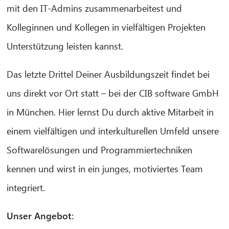
mit den IT-Admins zusammenarbeitest und
Kolleginnen und Kollegen in vielfältigen Projekten
Unterstützung leisten kannst.
CIB AI ChatBot
Das letzte Drittel Deiner Ausbildungszeit findet bei
Hello! What can I do for you?
uns direkt vor Ort statt – bei der CIB software GmbH
in München. Hier lernst Du durch aktive Mitarbeit in
einem vielfältigen und interkulturellen Umfeld unsere
Softwarelösungen und Programmiertechniken
kennen und wirst in ein junges, motiviertes Team
integriert.
Unser Angebot: