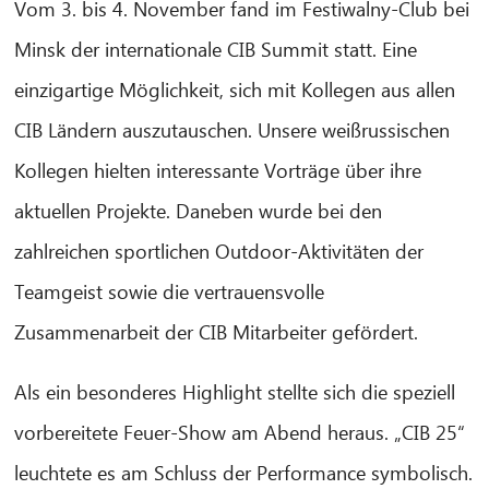
Vom 3. bis 4. November fand im Festiwalny-Club bei
Minsk der internationale CIB Summit statt. Eine
einzigartige Möglichkeit, sich mit Kollegen aus allen
CIB Ländern auszutauschen. Unsere weißrussischen
Kollegen hielten interessante Vorträge über ihre
aktuellen Projekte. Daneben wurde bei den
zahlreichen sportlichen Outdoor-Aktivitäten der
Teamgeist sowie die vertrauensvolle
Zusammenarbeit der CIB Mitarbeiter gefördert.
Als ein besonderes Highlight stellte sich die speziell
CIB AI ChatBot
vorbereitete Feuer-Show am Abend heraus. „CIB 25“
Hello! What can I do for you?
leuchtete es am Schluss der Performance symbolisch.