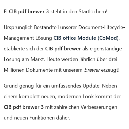
El
CIB pdf brewer
3
steht in den Startlöchern!
Ursprünglich Bestandteil unserer Document-Lifecycle-
Management Lösung
CIB office Module (CoMod)
,
etablierte sich der
CIB pdf brewer
als eigenständige
Lösung am Markt. Heute werden jährlich über drei
Millionen Dokumente mit unserem
brewer
erzeugt!
Grund genug für ein umfassendes Update: Neben
einem komplett neuen, modernen Look kommt der
CIB pdf brewer
3
mit zahlreichen Verbesserungen
CIB AI ChatBot
und neuen Funktionen daher.
¡Hola! ¿Qué puedo hacer por ti?