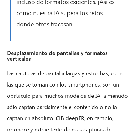
incluso de formatos exigentes. ¡Así es
como nuestra IA supera los retos
donde otros fracasan!
CIB AI ChatBot
Desplazamiento de pantallas y formatos
¡Hola! ¿Qué puedo hacer por ti?
verticales
Las capturas de pantalla largas y estrechas, como
las que se toman con los smartphones, son un
obstáculo para muchos modelos de IA: a menudo
sólo captan parcialmente el contenido o no lo
captan en absoluto.
CIB deepER
, en cambio,
reconoce y extrae texto de esas capturas de