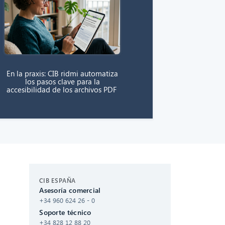
En la praxis: CIB ridmi automatiza
los pasos clave para la
accesibilidad de los archivos PDF
CIB AI ChatBot
CIB ESPAÑA
Asesoría comercial
¡Hola! ¿Qué puedo hacer por ti?
+34 960 624 26 - 0
Soporte técnico
+34 828 12 88 20