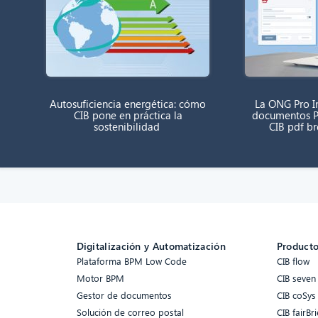
Autosuficiencia energética: cómo
La ONG Pro In
CIB pone en práctica la
documentos P
sostenibilidad
CIB pdf b
Digitalización y Automatización
Product
Plataforma BPM Low Code
CIB flow
Motor BPM
CIB seven
Gestor de documentos
CIB coSys
Solución de correo postal
CIB fairBri