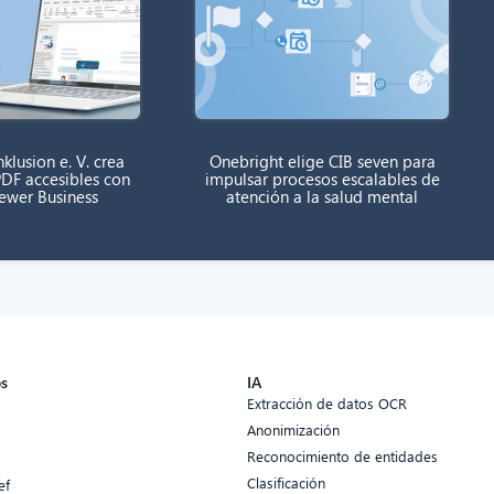
klusion e. V. crea
Onebright elige CIB seven para
DF accesibles con
impulsar procesos escalables de
rewer Business
atención a la salud mental
os
IA
Extracción de datos OCR
Anonimización
Reconocimiento de entidades
Clasificación
ef