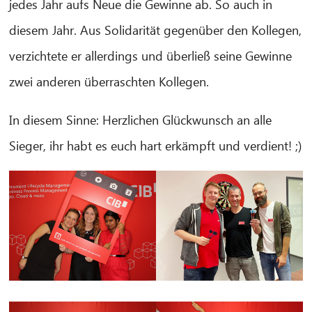
jedes Jahr aufs Neue die Gewinne ab. So auch in
diesem Jahr. Aus Solidarität gegenüber den Kollegen,
CIB AI ChatBot
verzichtete er allerdings und überließ seine Gewinne
¡Hola! ¿Qué puedo hacer por ti?
zwei anderen überraschten Kollegen.
In diesem Sinne: Herzlichen Glückwunsch an alle
Sieger, ihr habt es euch hart erkämpft und verdient! ;)