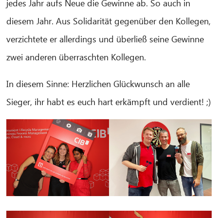
jedes Jahr aufs Neue die Gewinne ab. So auch in
CIB AI ChatBot
diesem Jahr. Aus Solidarität gegenüber den Kollegen,
verzichtete er allerdings und überließ seine Gewinne
Hello! What can I do for you?
zwei anderen überraschten Kollegen.
In diesem Sinne: Herzlichen Glückwunsch an alle
Sieger, ihr habt es euch hart erkämpft und verdient! ;)