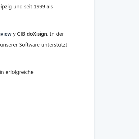
eipzig und seit 1999 als
iview
y
CIB doXisign
. In der
nserer Software unterstützt
n erfolgreiche