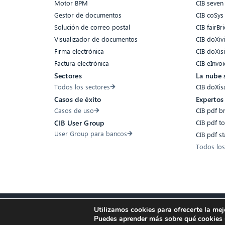
Motor BPM
CIB seven
Gestor de documentos
CIB coSys
Solución de correo postal
CIB fairBri
Visualizador de documentos
CIB doXiv
Firma electrónica
CIB doXis
Factura electrónica
CIB eInvoi
Sectores
La nube 
Todos los sectores
CIB doXis
Casos de éxito
Expertos
Casos de uso
CIB pdf b
CIB pdf t
CIB User Group
User Group para bancos
CIB pdf s
Todos los
Utilizamos cookies para ofrecerte la mej
Accesibilidad
Compliance
Cookies
Protección de Datos
Aviso l
Puedes aprender más sobre qué cookies u