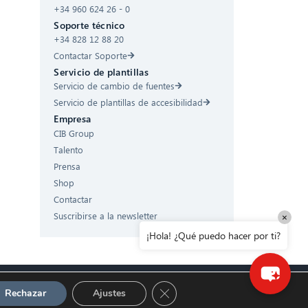
¡Hola! ¿Qué puedo hacer por ti?
+34 960 624 26 - 0
Soporte técnico
+34 828 12 88 20
Contactar Soporte
Servicio de plantillas
Servicio de cambio de fuentes
Servicio de plantillas de accesibilidad
Empresa
CIB Group
Talento
Prensa
Shop
Contactar
Suscribirse a la newsletter
×
¡Hola! ¿Qué puedo hacer por ti?
Cerrar el banner de cookies RG
Rechazar
Ajustes