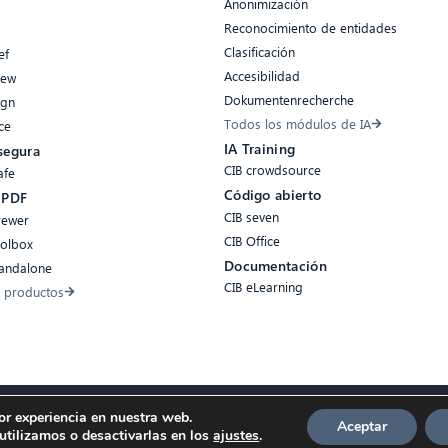
Anonimización
Reconocimiento de entidades
Clasificación
ef
Accesibilidad
iew
Dokumentenrecherche
ign
Todos los módulos de IA
ce
IA Training
segura
CIB crowdsource
afe
Código abierto
 PDF
CIB seven
rewer
CIB Office
oolbox
Documentación
tandalone
CIB eLearning
 productos
or experiencia en nuestra web.
egal
Aceptar
tilizamos o desactivarlas en los
ajustes
.