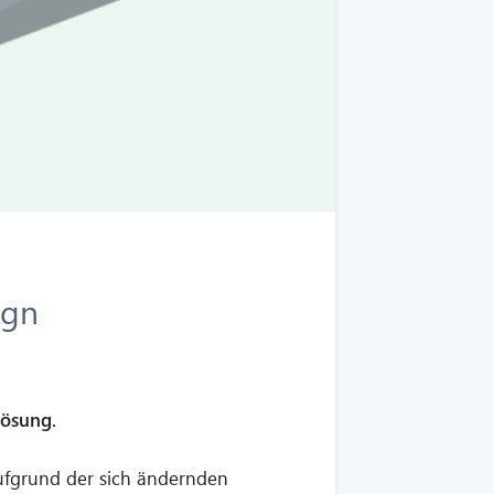
ign
lösung.
ufgrund der sich ändernden