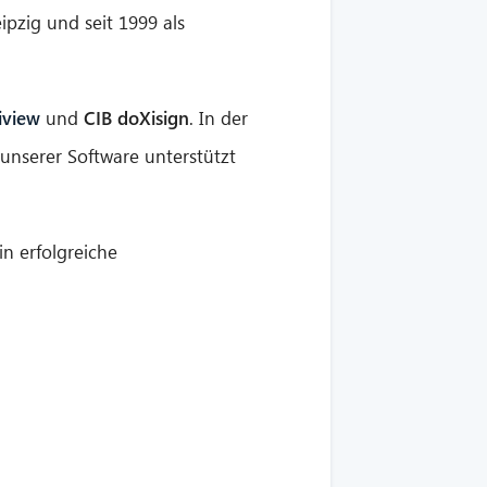
eipzig und seit 1999 als
iview
und
CIB doXisign
. In der
nserer Software unterstützt
n erfolgreiche