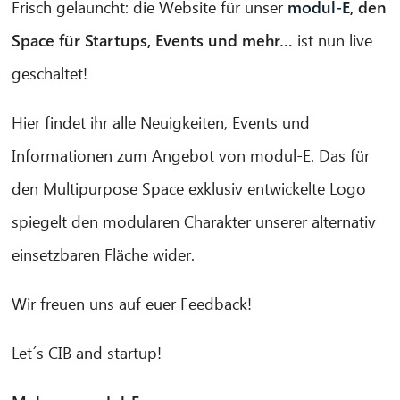
Frisch gelauncht: die Website für unser
modul-E
, den
Space für Startups, Events und mehr…
ist nun live
geschaltet!
Hier findet ihr alle Neuigkeiten, Events und
Informationen zum Angebot von modul-E. Das für
den Multipurpose Space exklusiv entwickelte Logo
spiegelt den modularen Charakter unserer alternativ
einsetzbaren Fläche wider.
Wir freuen uns auf euer Feedback!
CIB AI ChatBot
Let´s CIB and startup!
¡Hola! ¿Qué puedo hacer por ti?