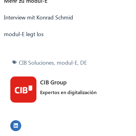
Mehr zu modul-E
Interview mit Konrad Schmid
modul-E legt los
CIB Soluciones
,
modul-E
,
DE
CIB Group
Expertos en digitalización