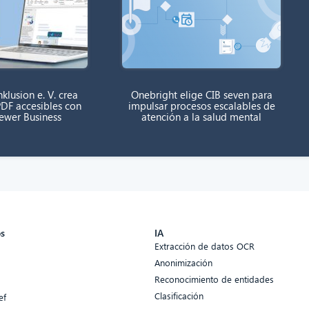
klusion e. V. crea
Onebright elige CIB seven para
DF accesibles con
impulsar procesos escalables de
rewer Business
atención a la salud mental
os
IA
Extracción de datos OCR
Anonimización
Reconocimiento de entidades
Clasificación
ef