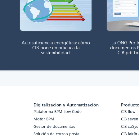
Autosuficiencia energética: cómo
La ONG Pro In
CIB pone en práctica la
documentos P
sostenibilidad
CIB pdf b
Digitalización y Automatización
Product
Plataforma BPM Low Code
CIB flow
Motor BPM
CIB seven
Gestor de documentos
CIB coSys
Solución de correo postal
CIB fairBri