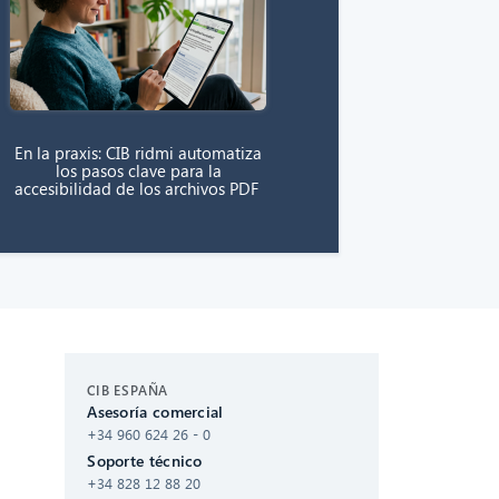
En la praxis: CIB ridmi automatiza
los pasos clave para la
accesibilidad de los archivos PDF
CIB AI ChatBot
CIB ESPAÑA
Asesoría comercial
¡Hola! ¿Qué puedo hacer por ti?
+34 960 624 26 - 0
Soporte técnico
+34 828 12 88 20