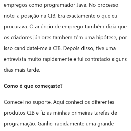
empregos como programador Java. No processo,
notei a posição na CIB. Era exactamente o que eu
procurava. O anúncio de emprego também dizia que
os criadores júniores também têm uma hipótese, por
CIB AI ChatBot
isso candidatei-me à CIB. Depois disso, tive uma
entrevista muito rapidamente e fui contratado alguns
Olá! O que posso fazer por si?
dias mais tarde.
Como é que começaste?
Comecei no suporte. Aqui conheci os diferentes
produtos CIB e fiz as minhas primeiras tarefas de
programação. Ganhei rapidamente uma grande