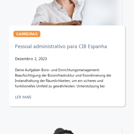
CIB AI ChatBot
Olá! O que posso fazer por si?
CARREIRAS
Pessoal administrativo para CIB Espanha
Dezembro 2, 2023
Deine Aufgaben Büro- und Einrichtungsmanagement:
Beaufsichtigung der Büroinfrastruktur und Koordinierung der
Instandhaltung der Räumlichkeiten, um ein sicheres und
funktionelles Umfeld zu gewährleisten. Unterstützung bei
LER MAIS