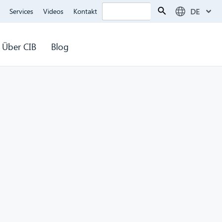
Search Button
Search
DE
Services
Videos
Kontakt
for:
Über CIB
Blog