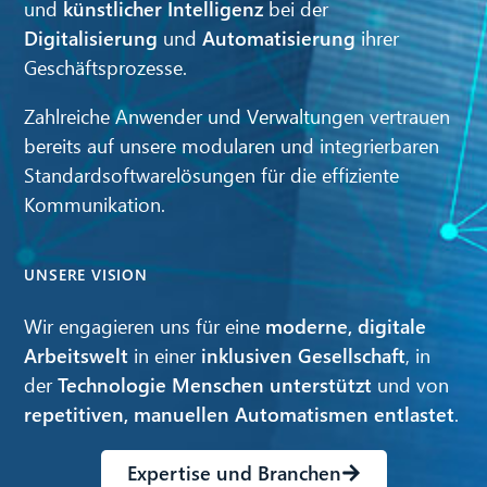
und
künstlicher Intelligenz
bei der
Digitalisierung
und
Automatisierung
ihrer
Geschäftsprozesse.
Zahlreiche Anwender und Verwaltungen vertrauen
bereits auf unsere modularen und integrierbaren
Standardsoftwarelösungen für die effiziente
Kommunikation.
UNSERE VISION
Wir engagieren uns für eine
moderne, digitale
CIB AI ChatBot
Arbeitswelt
in einer
inklusiven Gesellschaft
, in
der
Technologie Menschen unterstützt
und von
Hallo! Was kann ich für Sie tun?
repetitiven, manuellen Automatismen entlastet
.
Expertise und Branchen