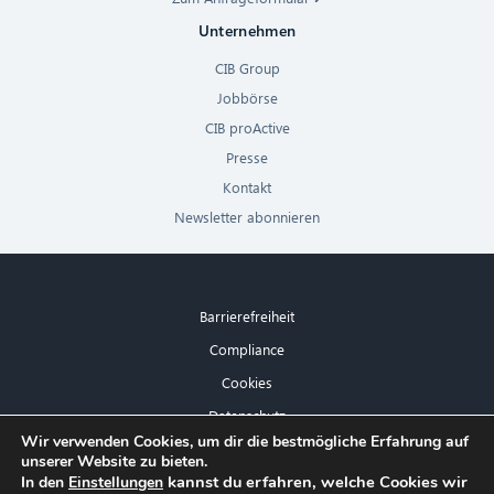
Unternehmen
CIB Group
Jobbörse
CIB proActive
Presse
Kontakt
Newsletter abonnieren
Barrierefreiheit
Compliance
Cookies
Datenschutz
×
Wir verwenden Cookies, um dir die bestmögliche Erfahrung auf
Impressum
unserer Website zu bieten.
Hallo! Was kann ich für Sie tun?
kannst du erfahren, welche Cookies wir
In den
Einstellungen