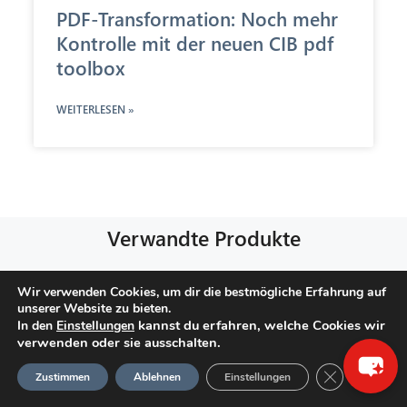
PDF-Transformation: Noch mehr
Kontrolle mit der neuen CIB pdf
toolbox
WEITERLESEN »
Verwandte Produkte
×
Wir verwenden Cookies, um dir die bestmögliche Erfahrung auf
DOKUMENTENVIEWER
unserer Website zu bieten.
Hallo! Was kann ich für Sie tun?
kannst du erfahren, welche Cookies wir
In den
Einstellungen
verwenden oder sie ausschalten.
CIB doXiview
GDPR Cookie
Zustimmen
Ablehnen
Einstellungen
Im Online-Viewer Dokumente effizient