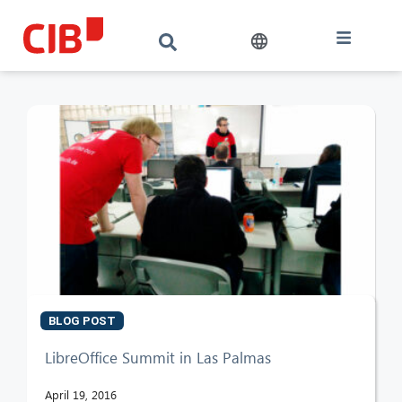
BLOG POST
CIB AI ChatBot
LibreOffice Summit in Las Palmas
Hallo! Was kann ich für Sie tun?
April 19, 2016