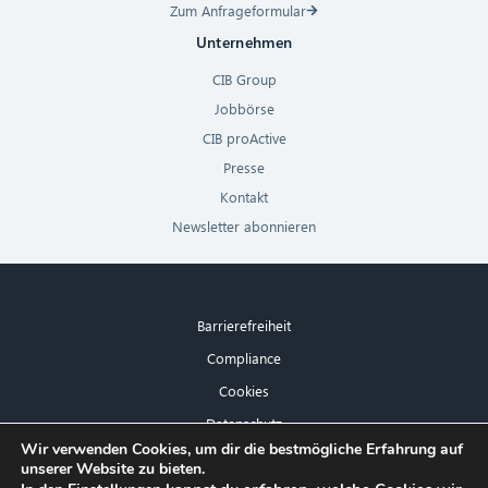
Zum Anfrageformular
Unternehmen
CIB Group
Jobbörse
CIB proActive
Presse
Kontakt
Newsletter abonnieren
Barrierefreiheit
Compliance
Cookies
Datenschutz
×
Wir verwenden Cookies, um dir die bestmögliche Erfahrung auf
Impressum
unserer Website zu bieten.
Hallo! Was kann ich für Sie tun?