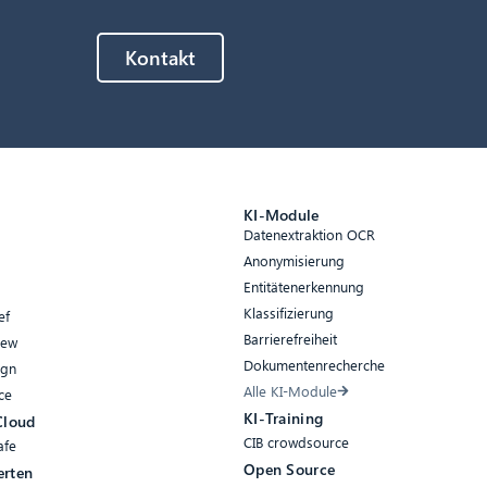
Kontakt
e
KI-Module
Datenextraktion OCR
Anonymisierung
Entitätenerkennung
Klassifizierung
ef
Barrierefreiheit
iew
Dokumentenrecherche
ign
Alle KI-Module
ce
KI-Training
Cloud
CIB crowdsource
afe
Open Source
erten