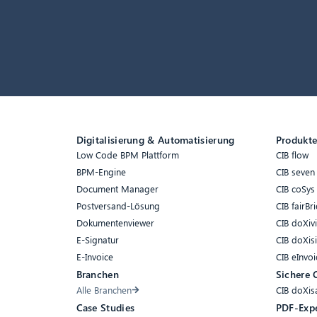
Digitalisierung & Automatisierung
Produkt
Low Code BPM Plattform
CIB flow
BPM-Engine
CIB seven
Document Manager
CIB coSys
Postversand-Lösung
CIB fairBri
Dokumentenviewer
CIB doXiv
E-Signatur
CIB doXis
E-Invoice
CIB eInvoi
Branchen
Sichere 
Alle Branchen
CIB doXis
Case Studies
PDF-Exp