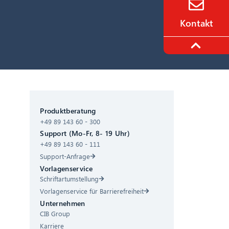
Kontakt
CIB AI ChatBot
Produktberatung
+49 89 143 60 - 300
Hallo! Was kann ich für Sie tun?
Support (Mo-Fr, 8- 19 Uhr)
+49 89 143 60 - 111
Support-Anfrage
Vorlagenservice
Schriftartumstellung
Vorlagenservice für Barrierefreiheit
Unternehmen
CIB Group
Karriere