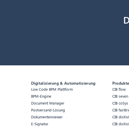
D
Digitalisierung & Automatisierung
Produkt
Low Code BPM Plattform
CIB flow
BPM-Engine
CIB seven
Document Manager
CIB coSys
Postversand-Lösung
CIB fairBri
Dokumentenviewer
CIB doXiv
E-Signatur
CIB doXis