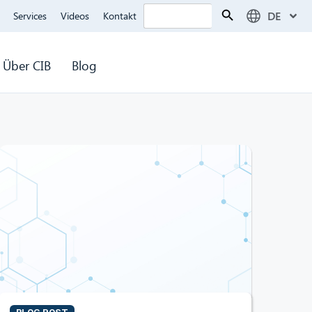
Search Button
Search
DE
Services
Videos
Kontakt
for:
Über CIB
Blog