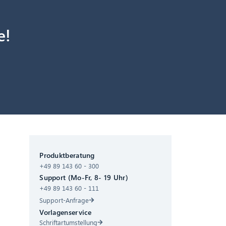
e!
CIB AI ChatBot
Produktberatung
+49 89 143 60 - 300
Hallo! Was kann ich für Sie tun?
Support (Mo-Fr, 8- 19 Uhr)
+49 89 143 60 - 111
Support-Anfrage
Vorlagenservice
Schriftartumstellung