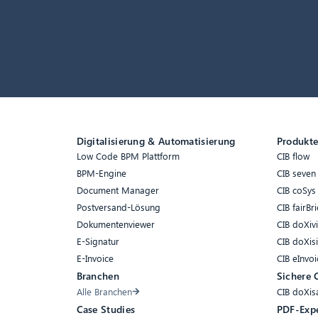
Digitalisierung & Automatisierung
Produkt
Low Code BPM Plattform
CIB flow
BPM-Engine
CIB seven
Document Manager
CIB coSys
Postversand-Lösung
CIB fairBri
Dokumentenviewer
CIB doXiv
E-Signatur
CIB doXis
E-Invoice
CIB eInvoi
Branchen
Sichere 
Alle Branchen
CIB doXis
Case Studies
PDF-Exp