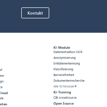
Kontakt
e
KI-Module
Datenextraktion OCR
Anonymisierung
Entitätenerkennung
Klassifizierung
ef
Barrierefreiheit
iew
Dokumentenrecherche
ign
Alle KI-Module
ce
KI-Training
Cloud
CIB crowdsource
afe
Open Source
erten