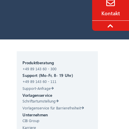
Kontakt
CIB AI ChatBot
Produktberatung
+49 89 143 60 - 300
Hallo! Was kann ich für Sie tun?
Support (Mo-Fr, 8- 19 Uhr)
+49 89 143 60 - 111
Support-Anfrage
Vorlagenservice
Schriftartumstellung
Vorlagenservice für Barrierefreiheit
Unternehmen
CIB Group
Karriere