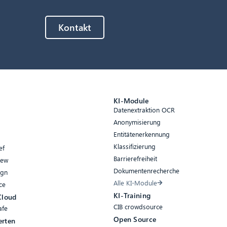
Kontakt
e
KI-Module
Datenextraktion OCR
Anonymisierung
Entitätenerkennung
Klassifizierung
ef
Barrierefreiheit
iew
Dokumentenrecherche
ign
Alle KI-Module
ce
KI-Training
Cloud
CIB crowdsource
afe
Open Source
erten