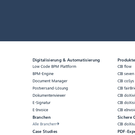
Digitalisierung & Automatisierung
Produkt
Low Code BPM Plattform
CIB flow
BPM-Engine
CIB seven
Document Manager
CIB coSys
Postversand-Lösung
CIB fairBri
Dokumentenviewer
CIB doXiv
E-Signatur
CIB doXis
E-Invoice
CIB eInvoi
Branchen
Sichere 
Alle Branchen
CIB doXis
Case Studies
PDF-Exp