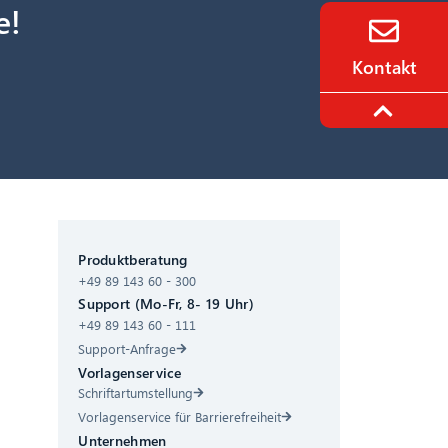
e!
Kontakt
CIB AI ChatBot
Produktberatung
+49 89 143 60 - 300
Hallo! Was kann ich für Sie tun?
Support (Mo-Fr, 8- 19 Uhr)
+49 89 143 60 - 111
Support-Anfrage
Vorlagenservice
Schriftartumstellung
Vorlagenservice für Barrierefreiheit
Unternehmen