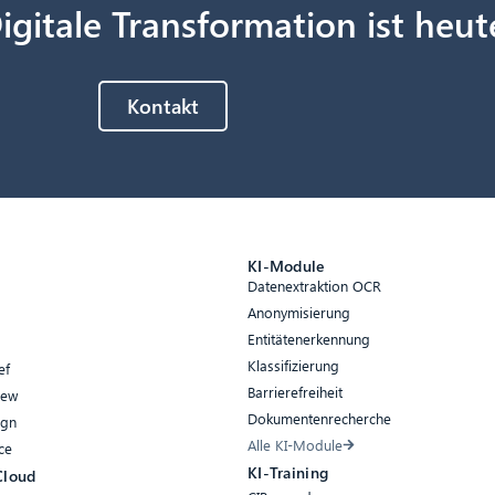
igitale Transformation ist heut
Kontakt
e
KI-Module
Datenextraktion OCR
Anonymisierung
Entitätenerkennung
Klassifizierung
ef
Barrierefreiheit
iew
Dokumentenrecherche
ign
Alle KI-Module
ce
KI-Training
Cloud