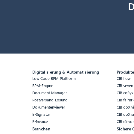
D
Digitalisierung & Automatisierung
Produkt
Low Code BPM Plattform
CIB flow
BPM-Engine
CIB seven
Document Manager
CIB coSys
Postversand-Lösung
CIB fairBri
Dokumentenviewer
CIB doXiv
E-Signatur
CIB doXis
E-Invoice
CIB eInvoi
Branchen
Sichere 