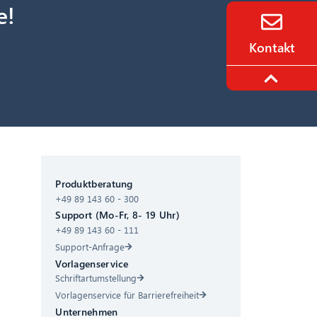
e!
Kontakt
CIB AI ChatBot
Produktberatung
+49 89 143 60 - 300
Hallo! Was kann ich für Sie tun?
Support (Mo-Fr, 8- 19 Uhr)
+49 89 143 60 - 111
Support-Anfrage
Vorlagenservice
Schriftartumstellung
Vorlagenservice für Barrierefreiheit
Unternehmen