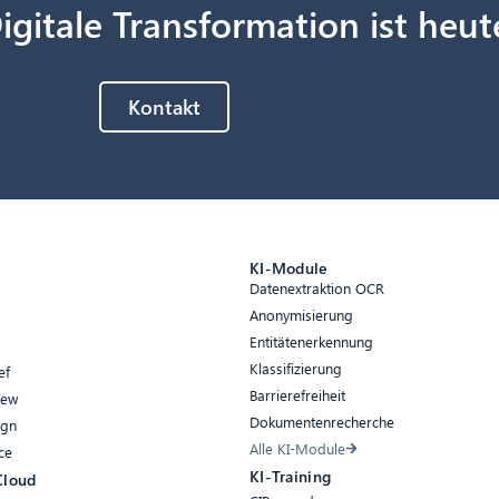
igitale Transformation ist heut
Kontakt
e
KI-Module
Datenextraktion OCR
Anonymisierung
Entitätenerkennung
Klassifizierung
ef
Barrierefreiheit
iew
Dokumentenrecherche
ign
Alle KI-Module
ce
KI-Training
Cloud