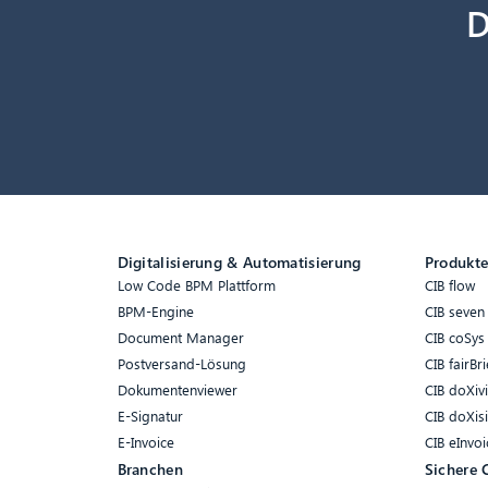
D
Digitalisierung & Automatisierung
Produkt
Low Code BPM Plattform
CIB flow
BPM-Engine
CIB seven
Document Manager
CIB coSys
Postversand-Lösung
CIB fairBri
Dokumentenviewer
CIB doXiv
E-Signatur
CIB doXis
E-Invoice
CIB eInvoi
Branchen
Sichere 