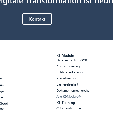
Kontakt
e
KI-Module
Datenextraktion OCR
Anonymisierung
Entitätenerkennung
Klassifizierung
ef
Barrierefreiheit
iew
Dokumentenrecherche
ign
Alle KI-Module
ce
KI-Training
Cloud
CIB crowdsource
afe