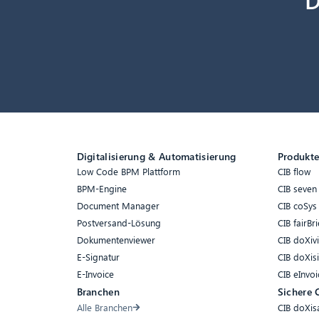
Digitalisierung & Automatisierung
Produkt
Low Code BPM Plattform
CIB flow
BPM-Engine
CIB seven
Document Manager
CIB coSys
Postversand-Lösung
CIB fairBri
Dokumentenviewer
CIB doXiv
E-Signatur
CIB doXis
E-Invoice
CIB eInvoi
Branchen
Sichere 
Alle Branchen
CIB doXis