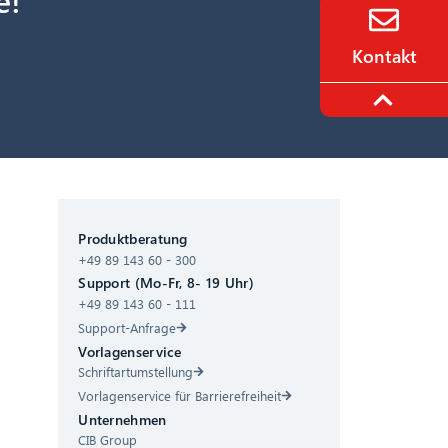
Kontakt
CIB AI ChatBot
Produktberatung
+49 89 143 60 - 300
Hallo! Was kann ich für Sie tun?
Support (Mo-Fr, 8- 19 Uhr)
+49 89 143 60 - 111
Support-Anfrage
Vorlagenservice
Schriftartumstellung
Vorlagenservice für Barrierefreiheit
Unternehmen
CIB Group